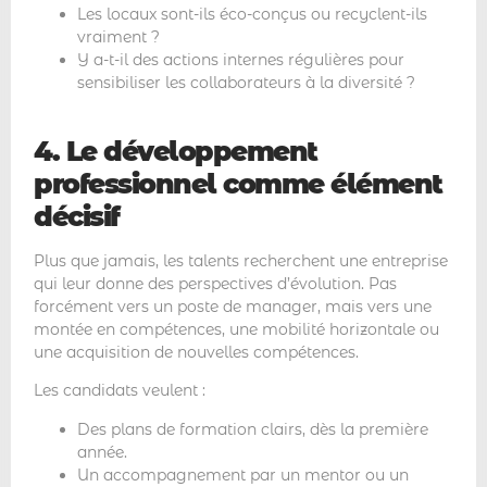
Les locaux sont-ils éco-conçus ou recyclent-ils
vraiment ?
Y a-t-il des actions internes régulières pour
sensibiliser les collaborateurs à la diversité ?
4. Le développement
professionnel comme élément
décisif
Plus que jamais, les talents recherchent une entreprise
qui leur donne des perspectives d’évolution. Pas
forcément vers un poste de manager, mais vers une
montée en compétences, une mobilité horizontale ou
une acquisition de nouvelles compétences.
Les candidats veulent :
Des plans de formation clairs, dès la première
année.
Un accompagnement par un mentor ou un