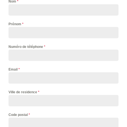
Nom
*
Prénom
*
Numéro de téléphone
*
Email
*
Ville de residence
*
Code postal
*