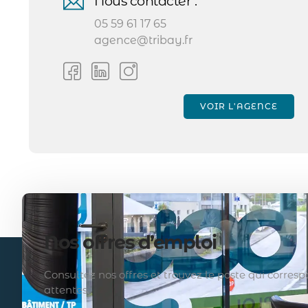
Nous contacter :
05 59 61 17 65
agence@tribay.fr
VOIR L'AGENCE
Nos offres d’emploi
Consultez nos offres et trouvez le poste qui corre
attentes.