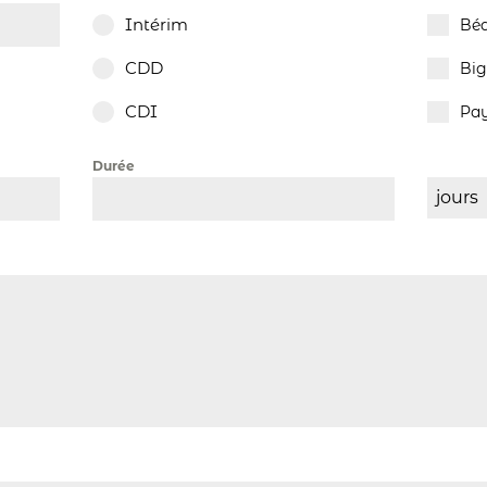
Intérim
Bé
CDD
Big
CDI
Pa
Durée
jours