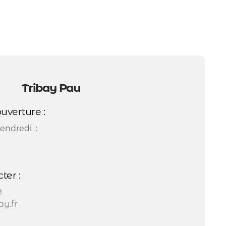
Tribay Pau
uverture :
endredi :
ter :
9
y.fr