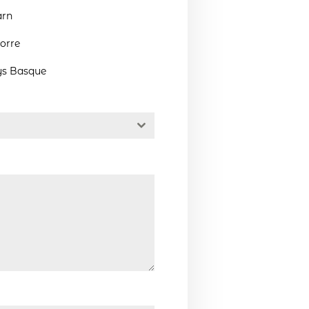
arn
orre
ys Basque