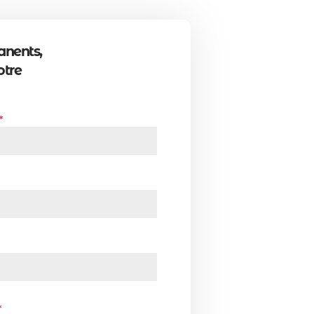
anents,
otre
*
*