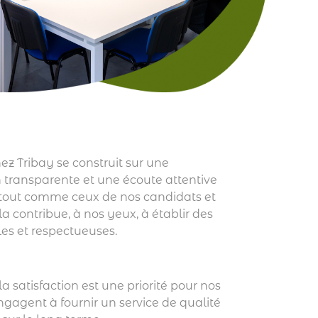
ez Tribay se construit sur une
transparente et une écoute attentive
 tout comme ceux de nos candidats et
la contribue, à nos yeux, à établir des
les et respectueuses.
a satisfaction est une priorité pour nos
ngagent à fournir un service de qualité