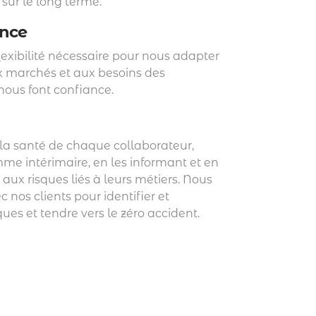
sur le long terme.
nce
lexibilité nécessaire pour nous adapter
 marchés et aux besoins des
 nous font confiance.
 la santé de chaque collaborateur,
e intérimaire, en les informant et en
t aux risques liés à leurs métiers. Nous
 nos clients pour identifier et
nos clients dans le recrutement en CDD et
sques et tendre vers le zéro accident.
te à la proposition de candidats qualifiés, nos
ent pour répondre au mieux à vos besoins.