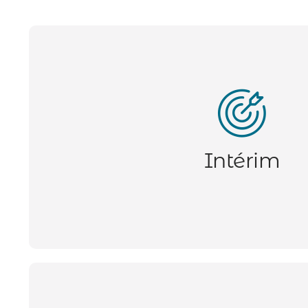
Nous nous engageons à faciliter le retour à 
en difficulté sociale et/ou professionnel
Intérim
accompagnement personnalisé, des formati
conseils pour améliorer leur empl