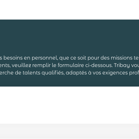
os besoins en personnel, que ce soit pour des missions 
ts, veuillez remplir le formulaire ci-dessous. Tribay
erche de talents qualifiés, adaptés à vos exigences prof