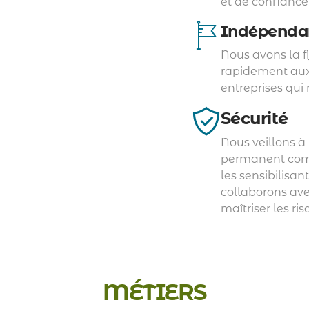
et de confiance 
Indépenda
Nous avons la f
rapidement aux
entreprises qui
Sécurité
Nous veillons à
permanent comm
les sensibilisan
pe d’emploi où une
collaborons avec
de travail temporaire
Nous accompagnons 
maîtriser les ri
re est embauché par
CDI. De l’étude de pos
rise utilisatrice pour
équipes travaill
ment d’un employé,
cifique.
MÉTIERS