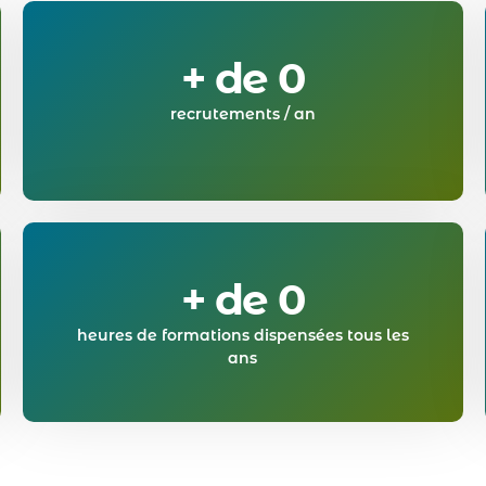
+ de 
0
recrutements / an
+ de 
0
heures de formations dispensées tous les
ans