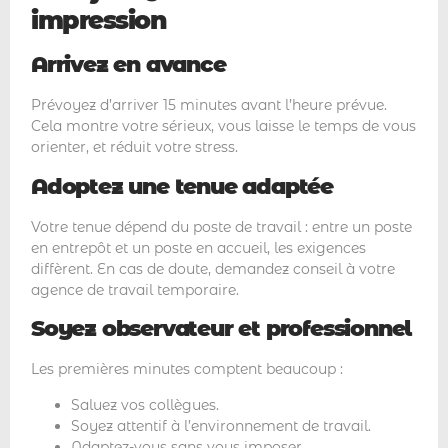
impression
Arrivez en avance
Prévoyez d’arriver 15 minutes avant l’heure prévue.
Cela montre votre sérieux, vous laisse le temps de vous
orienter, et réduit votre stress.
Adoptez une tenue adaptée
Votre tenue dépend du poste de travail : entre un poste
en entrepôt et un poste en accueil, les exigences
diffèrent. En cas de doute, demandez conseil à votre
agence de travail temporaire.
Soyez observateur et professionnel
Les premières minutes comptent beaucoup :
Saluez vos collègues.
Soyez attentif à l’environnement de travail.
Adaptez-vous sans vous imposer.