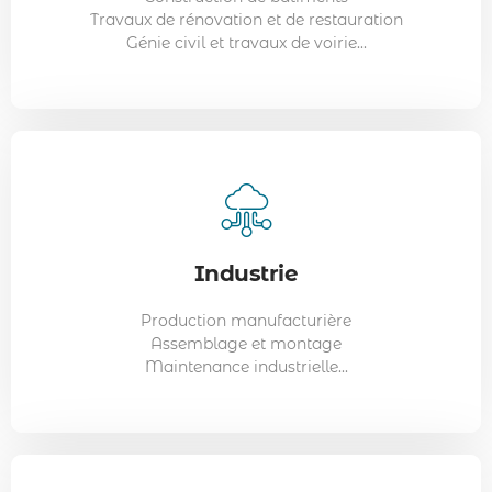
Travaux de rénovation et de restauration
Ingénieurs en production
Génie civil et travaux de voirie...
Superviseurs de ligne...
Transport
Industrie
Exemples de métiers :
Chauffeurs poids lourds
Production manufacturière
Gestionnaires de flotte
Assemblage et montage
Agents logistiques
Maintenance industrielle...
Conducteurs de transport en commun...