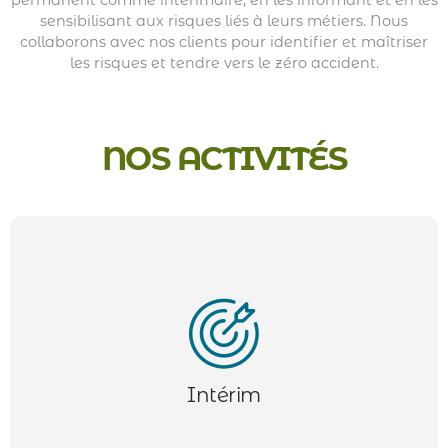
L’intérim ou travail temporaire, est un type d’emploi où
sensibilisant aux risques liés à leurs métiers. Nous
une entreprise engage un salarié via une agence de
collaborons avec nos clients pour identifier et maîtriser
travail temporaire (ETT) pour une durée limitée.
les risques et tendre vers le zéro accident.
L'intérimaire est embauché par l’agence, qui le met à
disposition de l'entreprise utilisatrice pour répondre à
un besoin ponctuel : remplacement d’un employé,
surcroît d’activité, ou projet spécifique.
NOS ACTIVITÉS
Nous accompagnons nos clients dans le recrutement
en CDD et CDI. De l’étude de poste à la proposition de
candidats qualifiés, nos équipes travaillent pour
Intérim
répondre au mieux à vos besoins.