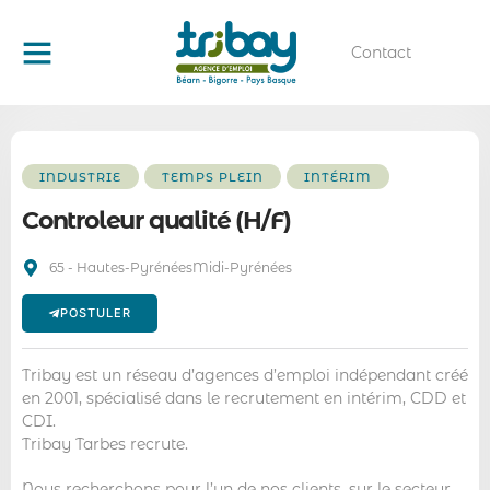
Contact
Qui sommes-nous ?
Offres d’emploi
INDUSTRIE
TEMPS PLEIN
INTÉRIM
Controleur qualité (H/F)
65 - Hautes-Pyrénées
Midi-Pyrénées
POSTULER
Tribay est un réseau d’agences d’emploi indépendant créé
en 2001, spécialisé dans le recrutement en intérim, CDD et
CDI.
Tribay Tarbes recrute.
Nous recherchons pour l’un de nos clients, sur le secteur