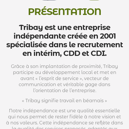
PRÉSENTATION
Tribay est une entreprise
indépendante créée en 2001
spécialisée dans le recrutement
en intérim, CDD et CDI.
Grâce à son implantation de proximité, Tribay
participe au développement local et met en
avant « l’esprit de service », vecteur de
communication et véritable gage dans
l’orientation de l’entreprise.
« Tribay signifie travail en béarnais »
Notre indépendance est une qualité essentielle
qui nous permet de rester fidèle à notre vision et
à nos valeurs. Cette indépendance se reflète dans
la qualité des services proposés, adaptés aux