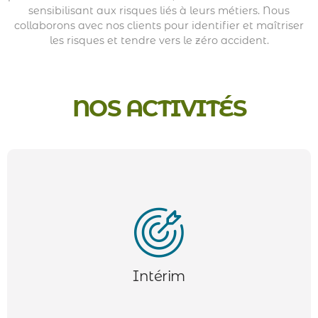
L’intérim ou travail temporaire, est un type d’emploi où
sensibilisant aux risques liés à leurs métiers. Nous
une entreprise engage un salarié via une agence de
collaborons avec nos clients pour identifier et maîtriser
travail temporaire (ETT) pour une durée limitée.
les risques et tendre vers le zéro accident.
L'intérimaire est embauché par l’agence, qui le met à
disposition de l'entreprise utilisatrice pour répondre à
un besoin ponctuel : remplacement d’un employé,
surcroît d’activité, ou projet spécifique.
NOS ACTIVITÉS
Nous accompagnons nos clients dans le recrutement
en CDD et CDI. De l’étude de poste à la proposition de
candidats qualifiés, nos équipes travaillent pour
Intérim
répondre au mieux à vos besoins.