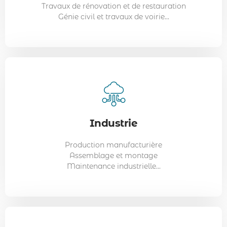
Travaux de rénovation et de restauration
Ingénieurs en production
Génie civil et travaux de voirie...
Superviseurs de ligne...
Transport
Industrie
Exemples de métiers :
Chauffeurs poids lourds
Production manufacturière
Gestionnaires de flotte
Assemblage et montage
Agents logistiques
Maintenance industrielle...
Conducteurs de transport en commun...